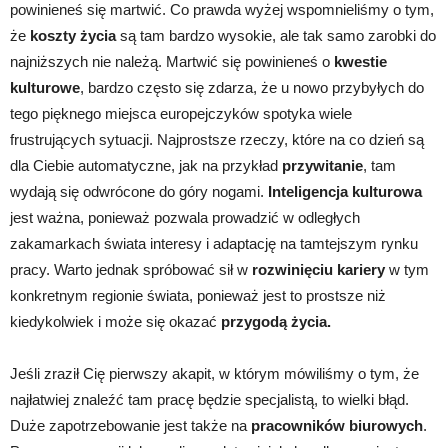
powinieneś się martwić. Co prawda wyżej wspomnieliśmy o tym,
że
koszty życia
są tam bardzo wysokie, ale tak samo zarobki do
najniższych nie należą. Martwić się powinieneś o
kwestie
kulturowe
, bardzo często się zdarza, że u nowo przybyłych do
tego pięknego miejsca europejczyków spotyka wiele
frustrujących sytuacji. Najprostsze rzeczy, które na co dzień są
dla Ciebie automatyczne, jak na przykład
przywitanie
, tam
wydają się odwrócone do góry nogami.
Inteligencja kulturowa
jest ważna, ponieważ pozwala prowadzić w odległych
zakamarkach świata interesy i adaptację na tamtejszym rynku
pracy. Warto jednak spróbować sił w
rozwinięciu kariery
w tym
konkretnym regionie świata, ponieważ jest to prostsze niż
kiedykolwiek i może się okazać
przygodą życia.
Jeśli zraził Cię pierwszy akapit, w którym mówiliśmy o tym, że
najłatwiej znaleźć tam pracę będzie specjalistą, to wielki błąd.
Duże zapotrzebowanie jest także na
pracowników biurowych
.