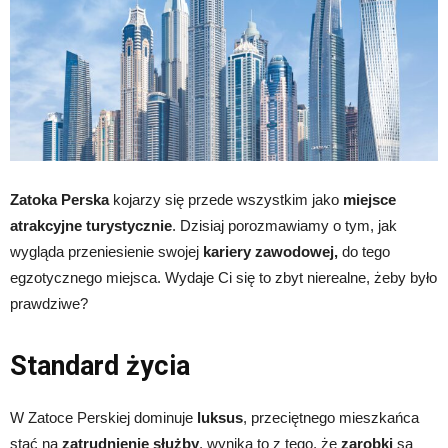
Zatoka Perska
kojarzy się przede wszystkim jako
miejsce
atrakcyjne turystycznie
. Dzisiaj porozmawiamy o tym, jak
wygląda przeniesienie swojej
kariery zawodowej,
do tego
egzotycznego miejsca. Wydaje Ci się to zbyt nierealne, żeby było
prawdziwe?
Standard życia
W Zatoce Perskiej dominuje
luksus
, przeciętnego mieszkańca
stać na
zatrudnienie służby
, wynika to z tego, że
zarobki
są