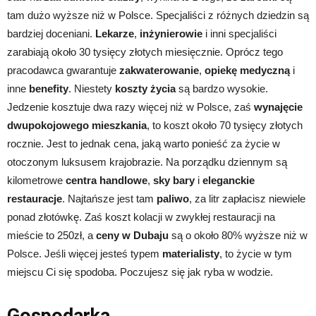
tam dużo wyższe niż w Polsce. Specjaliści z różnych dziedzin są
bardziej doceniani.
Lekarze
,
inżynierowie
i inni specjaliści
zarabiają około 30 tysięcy złotych miesięcznie. Oprócz tego
pracodawca gwarantuje
zakwaterowanie
,
opiekę medyczną
i
inne
benefity
. Niestety
koszty życia
są bardzo wysokie.
Jedzenie kosztuje dwa razy więcej niż w Polsce, zaś
wynajęcie
dwupokojowego mieszkania
, to koszt około 70 tysięcy złotych
rocznie. Jest to jednak cena, jaką warto ponieść za życie w
otoczonym luksusem krajobrazie. Na porządku dziennym są
kilometrowe
centra handlowe
,
sky bary
i
eleganckie
restauracje
. Najtańsze jest tam
paliwo
, za litr zapłacisz niewiele
ponad złotówkę. Zaś koszt kolacji w zwykłej restauracji na
mieście to 250zł, a
ceny w Dubaju
są o około 80% wyższe niż w
Polsce. Jeśli więcej jesteś typem
materialisty
, to życie w tym
miejscu Ci się spodoba. Poczujesz się jak ryba w wodzie.