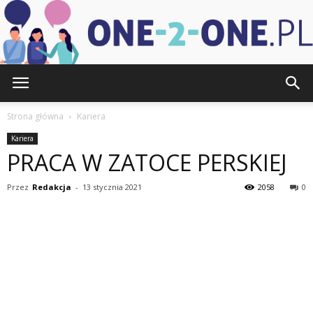
one-
Strona główna
Kariera
Kariera
PRACA W ZATOCE PERSKIEJ
2-
Przez
Redakcja
-
13 stycznia 2021
2058
0
one.pl