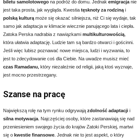
biletu samolotowego
na podróż do domu. Jednak
emigracja
nie
jest taka prosta, jak wygląda. Kwestia
tęsknoty za rodziną
i
polską kulturą
może się okazać silniejsza, niż Ci się wydaje, tak
samo jak adaptacja w klimacie wiecznie panującego lata i ciepła.
Zatoka Perska nadrabia z nawiązkami
multikulturowością
,
która ułatwia adaptację. Ludzie tam są bardzo otwarci i gościnni.
Jeśli więc lubisz poznawać nowe miejsca, ludzi i wyzwania, to
jest to zdecydowanie coś dla Ciebie. Na uwadze musisz mieć
czas Ramadanu,
który niezależnie od religii, jaką ktoś wyznaje,
jest mocno przestrzegany.
Szanse na pracę
Największą rolę na tym rynku odgrywają
zdolność adaptacji
i
silna motywacja
. Najczęściej osoby, które zastanawiają się nad
przeniesieniem swojego życia do krajów Zatoki Perskiej, martwi
się o
kwestie finansowe
. Jednak nie to jest aspekt, o który