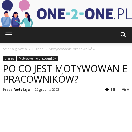
one-
Strona główna
Biznes
Motywowanie pracowników
Biznes
Motywowanie pracowników
PO CO JEST MOTYWOWANIE
2-
PRACOWNIKÓW?
Przez
Redakcja
-
20 grudnia 2023
658
0
one.pl