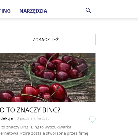
TING
NARZĘDZIA
ZOBACZ TEŻ
O TO ZNACZY BING?
dakcja
-
3 października 2025
0
 to znaczy Bing? Bing to wyszukiwarka
ternetowa, która została stworzona przez firmę