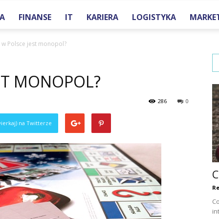
A
FINANSE
IT
KARIERA
LOGISTYKA
MARKE
one.pl
 w Polsce jest monopol?
EST MONOPOL?
286
0
ierkaj) na Twitterze
C
Re
Co
in