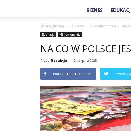
BIZNES
EDUKACJ
Strona główna
Edukacja
Mikroekonomia
Na co
Edukacja
Mikroekonomia
NA CO W POLSCE J
Przez
Redakcja
-
12 sierpnia 2025
Podziel się na Facebooku
Tweet (Ćw