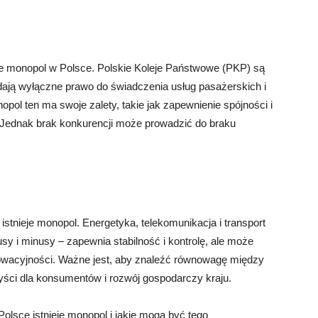
uje monopol w Polsce. Polskie Koleje Państwowe (PKP) są
ają wyłączne prawo do świadczenia usług pasażerskich i
opol ten ma swoje zalety, takie jak zapewnienie spójności i
. Jednak brak konkurencji może prowadzić do braku
stnieje monopol. Energetyka, telekomunikacja i transport
usy i minusy – zapewnia stabilność i kontrolę, ale może
owacyjności. Ważne jest, aby znaleźć równowagę między
ści dla konsumentów i rozwój gospodarczy kraju.
olsce istnieje monopol i jakie mogą być tego