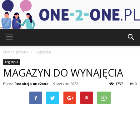
one-
Strona główna
Logistyka
Logistyka
MAGAZYN DO WYNAJĘCIA
2-
Przez
Redakcja one2one
-
9 stycznia 2022
1737
0
one.pl