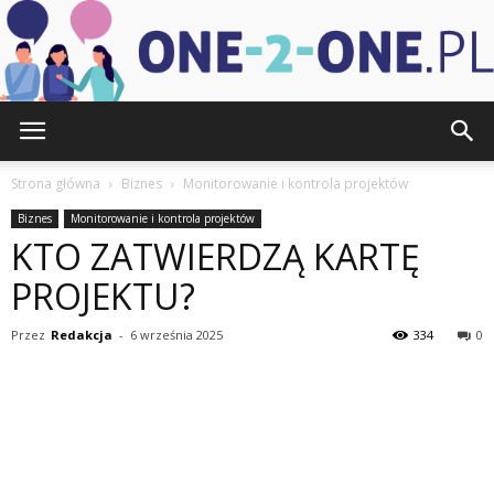
one-
Strona główna
Biznes
Monitorowanie i kontrola projektów
Biznes
Monitorowanie i kontrola projektów
KTO ZATWIERDZĄ KARTĘ
2-
PROJEKTU?
Przez
Redakcja
-
6 września 2025
334
0
one.pl