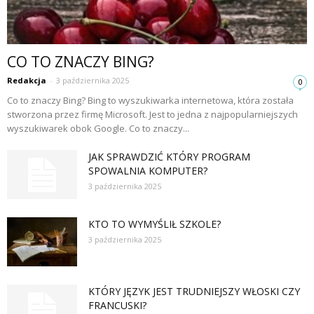
CO TO ZNACZY BING?
Redakcja
-
3 października 2025
0
Co to znaczy Bing? Bing to wyszukiwarka internetowa, która została
stworzona przez firmę Microsoft. Jest to jedna z najpopularniejszych
wyszukiwarek obok Google. Co to znaczy...
JAK SPRAWDZIĆ KTÓRY PROGRAM
SPOWALNIA KOMPUTER?
3 października 2025
KTO TO WYMYŚLIŁ SZKOLE?
3 października 2025
KTÓRY JĘZYK JEST TRUDNIEJSZY WŁOSKI CZY
FRANCUSKI?