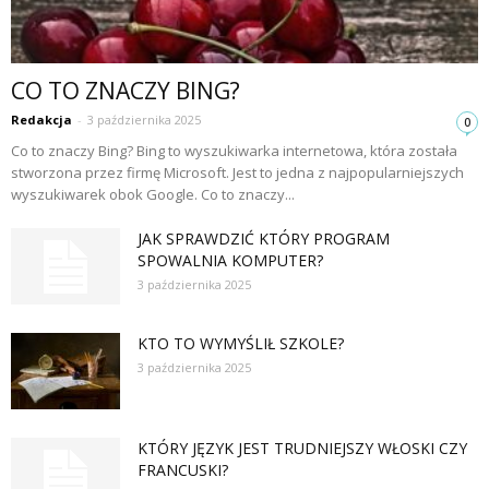
CO TO ZNACZY BING?
Redakcja
-
3 października 2025
0
Co to znaczy Bing? Bing to wyszukiwarka internetowa, która została
stworzona przez firmę Microsoft. Jest to jedna z najpopularniejszych
wyszukiwarek obok Google. Co to znaczy...
JAK SPRAWDZIĆ KTÓRY PROGRAM
SPOWALNIA KOMPUTER?
3 października 2025
KTO TO WYMYŚLIŁ SZKOLE?
3 października 2025
KTÓRY JĘZYK JEST TRUDNIEJSZY WŁOSKI CZY
FRANCUSKI?