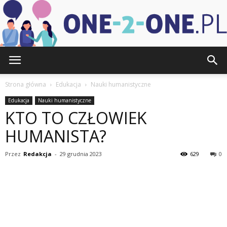
one-
Strona główna
Edukacja
Nauki humanistyczne
Edukacja
Nauki humanistyczne
KTO TO CZŁOWIEK
2-
HUMANISTA?
Przez
Redakcja
-
29 grudnia 2023
629
0
one.pl