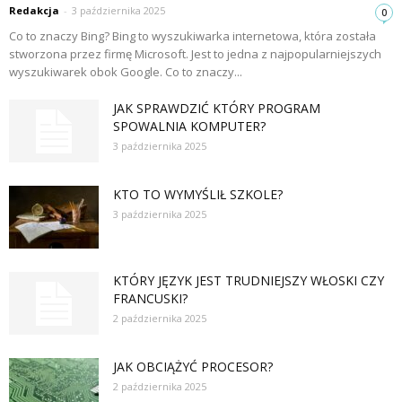
Redakcja
-
3 października 2025
0
Co to znaczy Bing? Bing to wyszukiwarka internetowa, która została
stworzona przez firmę Microsoft. Jest to jedna z najpopularniejszych
wyszukiwarek obok Google. Co to znaczy...
JAK SPRAWDZIĆ KTÓRY PROGRAM
SPOWALNIA KOMPUTER?
3 października 2025
KTO TO WYMYŚLIŁ SZKOLE?
3 października 2025
KTÓRY JĘZYK JEST TRUDNIEJSZY WŁOSKI CZY
FRANCUSKI?
2 października 2025
JAK OBCIĄŻYĆ PROCESOR?
2 października 2025