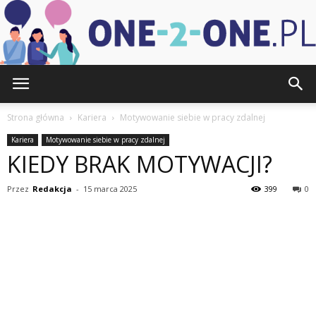
one-
Strona główna
Kariera
Motywowanie siebie w pracy zdalnej
Kariera
Motywowanie siebie w pracy zdalnej
KIEDY BRAK MOTYWACJI?
2-
Przez
Redakcja
-
15 marca 2025
399
0
one.pl