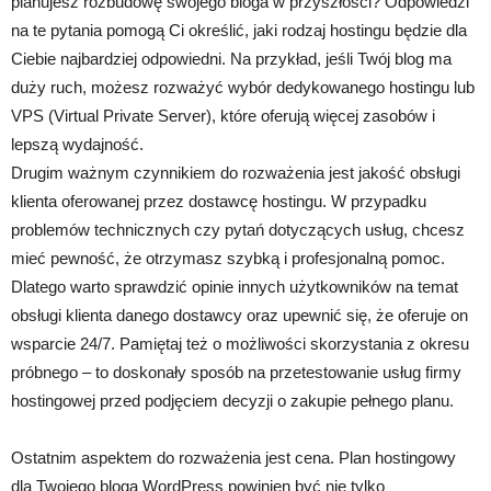
planujesz rozbudowę swojego bloga w przyszłości? Odpowiedzi
na te pytania pomogą Ci określić, jaki rodzaj hostingu będzie dla
Ciebie najbardziej odpowiedni. Na przykład, jeśli Twój blog ma
duży ruch, możesz rozważyć wybór dedykowanego hostingu lub
VPS (Virtual Private Server), które oferują więcej zasobów i
lepszą wydajność.
Drugim ważnym czynnikiem do rozważenia jest jakość obsługi
klienta oferowanej przez dostawcę hostingu. W przypadku
problemów technicznych czy pytań dotyczących usług, chcesz
mieć pewność, że otrzymasz szybką i profesjonalną pomoc.
Dlatego warto sprawdzić opinie innych użytkowników na temat
obsługi klienta danego dostawcy oraz upewnić się, że oferuje on
wsparcie 24/7. Pamiętaj też o możliwości skorzystania z okresu
próbnego – to doskonały sposób na przetestowanie usług firmy
hostingowej przed podjęciem decyzji o zakupie pełnego planu.
Ostatnim aspektem do rozważenia jest cena. Plan hostingowy
dla Twojego bloga WordPress powinien być nie tylko