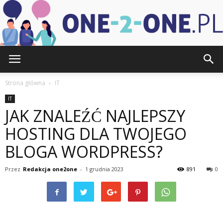
one-
Strona główna
IT
IT
JAK ZNALEŹĆ NAJLEPSZY
2-
HOSTING DLA TWOJEGO
BLOGA WORDPRESS?
one.pl
Przez
Redakcja one2one
-
1 grudnia 2023
891
0