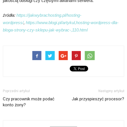
jakością obsługi czy częstymi awariami serwera.
źródła:
https://jakwybrachosting.pl/hosting-
wordpress/
,
https://www.blogi.pl/artykul,hosting-wordpress-dla-
bloga-strony-czy-sklepu-jak-wybrac-,110.html
Poprzedni artykuł
Następny artykuł
Czy pracownik może podać
Jak przyspieszyć procesor?
konto żony?