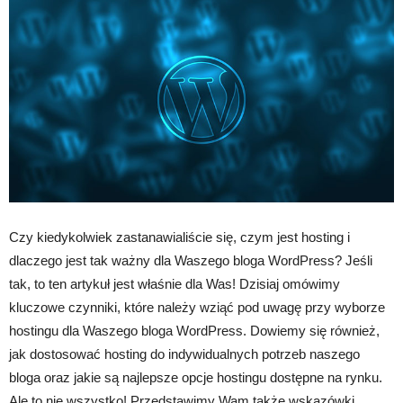
Czy kiedykolwiek zastanawialiście się, czym jest hosting i
dlaczego jest tak ważny dla Waszego bloga WordPress? Jeśli
tak, to ten artykuł jest właśnie dla Was! Dzisiaj omówimy
kluczowe czynniki, które należy wziąć pod uwagę przy wyborze
hostingu dla Waszego bloga WordPress. Dowiemy się również,
jak dostosować hosting do indywidualnych potrzeb naszego
bloga oraz jakie są najlepsze opcje hostingu dostępne na rynku.
Ale to nie wszystko! Przedstawimy Wam także wskazówki