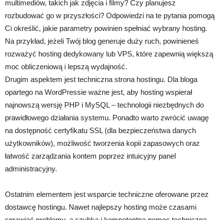
multimediów, takich jak zdjęcia i filmy? Czy planujesz
rozbudować go w przyszłości? Odpowiedzi na te pytania pomogą
Ci określić, jakie parametry powinien spełniać wybrany hosting.
Na przykład, jeżeli Twój blog generuje duży ruch, powinieneś
rozważyć hosting dedykowany lub VPS, które zapewnią większą
moc obliczeniową i lepszą wydajność.
Drugim aspektem jest techniczna strona hostingu. Dla bloga
opartego na WordPressie ważne jest, aby hosting wspierał
najnowszą wersję PHP i MySQL – technologii niezbędnych do
prawidłowego działania systemu. Ponadto warto zwrócić uwagę
na dostępność certyfikatu SSL (dla bezpieczeństwa danych
użytkowników), możliwość tworzenia kopii zapasowych oraz
łatwość zarządzania kontem poprzez intuicyjny panel
administracyjny.
Ostatnim elementem jest wsparcie techniczne oferowane przez
dostawcę hostingu. Nawet najlepszy hosting może czasami
sprawiać problemy, a szybka i kompetentna pomoc techniczna