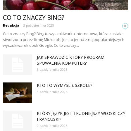
CO TO ZNACZY BING?
Redakcja
-
3 października 2025
0
Co to znaczy Bing? Bing to wyszukiwarka internetowa, która została
stworzona przez firmę Microsoft. Jest to jedna z najpopularniejszych
wyszukiwarek obok Google. Co to znaczy...
JAK SPRAWDZIĆ KTÓRY PROGRAM
SPOWALNIA KOMPUTER?
3 października 2025
KTO TO WYMYŚLIŁ SZKOLE?
3 października 2025
KTÓRY JĘZYK JEST TRUDNIEJSZY WŁOSKI CZY
FRANCUSKI?
2 października 2025