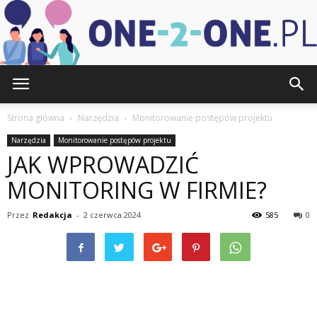
one-
Strona główna
Narzędzia
Monitorowanie postępów projektu
Narzędzia
Monitorowanie postępów projektu
JAK WPROWADZIĆ
2-
MONITORING W FIRMIE?
Przez
Redakcja
-
2 czerwca 2024
585
0
one.pl