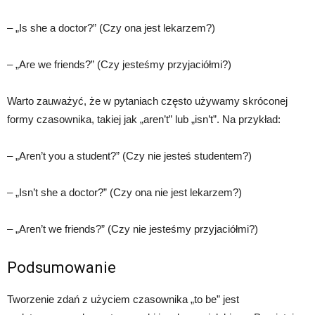
– „Is she a doctor?” (Czy ona jest lekarzem?)
– „Are we friends?” (Czy jesteśmy przyjaciółmi?)
Warto zauważyć, że w pytaniach często używamy skróconej
formy czasownika, takiej jak „aren’t” lub „isn’t”. Na przykład:
– „Aren’t you a student?” (Czy nie jesteś studentem?)
– „Isn’t she a doctor?” (Czy ona nie jest lekarzem?)
– „Aren’t we friends?” (Czy nie jesteśmy przyjaciółmi?)
Podsumowanie
Tworzenie zdań z użyciem czasownika „to be” jest