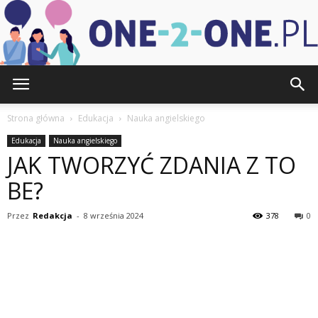
one-
Strona główna
Edukacja
Nauka angielskiego
Edukacja
Nauka angielskiego
JAK TWORZYĆ ZDANIA Z TO
2-
BE?
Przez
Redakcja
-
8 września 2024
378
0
one.pl