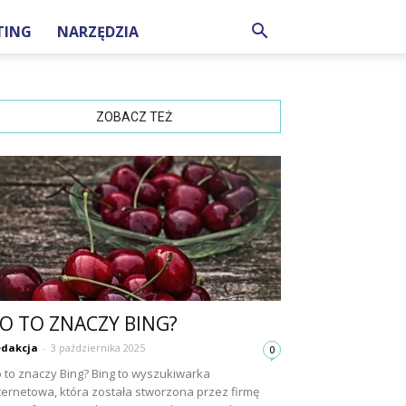
TING
NARZĘDZIA
ZOBACZ TEŻ
O TO ZNACZY BING?
dakcja
-
3 października 2025
0
 to znaczy Bing? Bing to wyszukiwarka
ternetowa, która została stworzona przez firmę