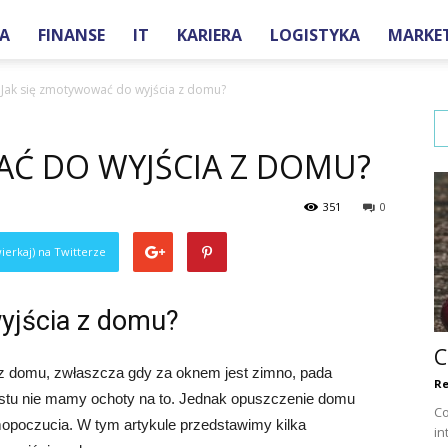
A
FINANSE
IT
KARIERA
LOGISTYKA
MARKE
one.pl
Jak się zmotywować do wyjścia z domu?
AĆ DO WYJŚCIA Z DOMU?
351
0
ierkaj) na Twitterze
yjścia z domu?
C
 z domu, zwłaszcza gdy za oknem jest zimno, pada
Re
ostu nie mamy ochoty na to. Jednak opuszczenie domu
Co
opoczucia. W tym artykule przedstawimy kilka
in