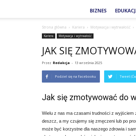
BIZNES
EDUKACJ
Strona główna
Kariera
Motywacja i wytrwałość
Kariera
Motywacja i wytrwałość
JAK SIĘ ZMOTYWOW
Przez
Redakcja
-
13 września 2025
Podziel się na Facebooku
Tweet (Ćw
Jak się zmotywować do w
Wielu z nas ma czasami trudności z wyjściem
deszcz, a my czujemy się zmęczeni lub po pr
może być korzystne dla naszego zdrowia i sam