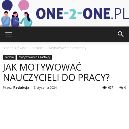
one-
Strona główna
Kariera
Motywowanie i zachęty
Kariera
Motywowanie i zachęty
JAK MOTYWOWAĆ
2-
NAUCZYCIELI DO PRACY?
Przez
Redakcja
-
3 stycznia 2024
627
0
one.pl