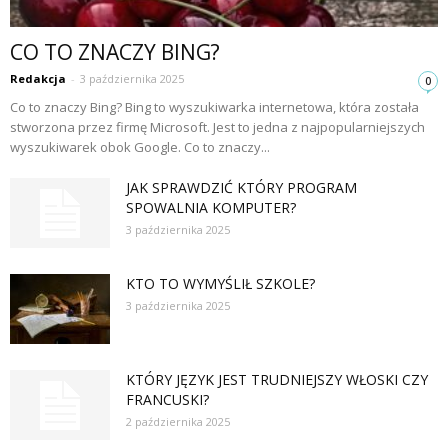
CO TO ZNACZY BING?
Redakcja
-
3 października 2025
0
Co to znaczy Bing? Bing to wyszukiwarka internetowa, która została
stworzona przez firmę Microsoft. Jest to jedna z najpopularniejszych
wyszukiwarek obok Google. Co to znaczy...
JAK SPRAWDZIĆ KTÓRY PROGRAM
SPOWALNIA KOMPUTER?
3 października 2025
KTO TO WYMYŚLIŁ SZKOLE?
3 października 2025
KTÓRY JĘZYK JEST TRUDNIEJSZY WŁOSKI CZY
FRANCUSKI?
2 października 2025