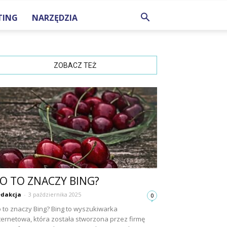
TING
NARZĘDZIA
ZOBACZ TEŻ
O TO ZNACZY BING?
dakcja
-
3 października 2025
0
 to znaczy Bing? Bing to wyszukiwarka
ternetowa, która została stworzona przez firmę