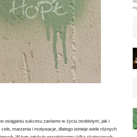
Mi
wy
 osiąganiu sukcesu zarówno w życiu osobistym, jak i
le, marzenia i motywacje, dlatego istnieje wiele różnych
nnych. W tym artykule przedstawimy kilka skutecznych