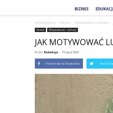
BIZNES
EDUKACJ
Strona główna
Kariera
Motywowanie i zachęty
Kariera
Motywowanie i zachęty
JAK MOTYWOWAĆ LU
Przez
Redakcja
-
19 lipca 2025
Podziel się na Facebooku
Tweet (Ćw