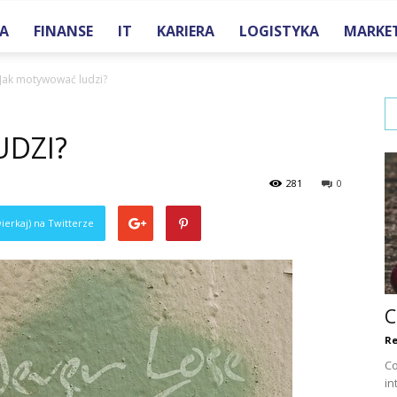
A
FINANSE
IT
KARIERA
LOGISTYKA
MARKE
one.pl
Jak motywować ludzi?
DZI?
281
0
ierkaj) na Twitterze
C
Re
Co
in