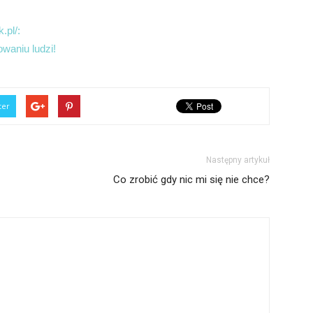
.pl/:
owaniu ludzi!
ter
Następny artykuł
Co zrobić gdy nic mi się nie chce?