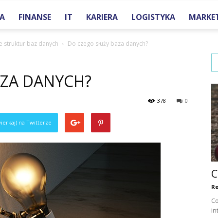
A
FINANSE
IT
KARIERA
LOGISTYKA
MARKE
one.pl
 struktur baz danych
Do czego służy baza danych?
AZA DANYCH?
378
0
ierkaj) na Twitterze
C
Re
Co
in