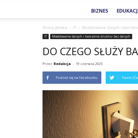
BIZNES
EDUKACJ
Strona główna
IT
Modelowanie danych i tworzenie
IT
Modelowanie danych i tworzenie struktur baz danych
DO CZEGO SŁUŻY B
Przez
Redakcja
-
19 czerwca 2025
Podziel się na Facebooku
Tweet (Ćw