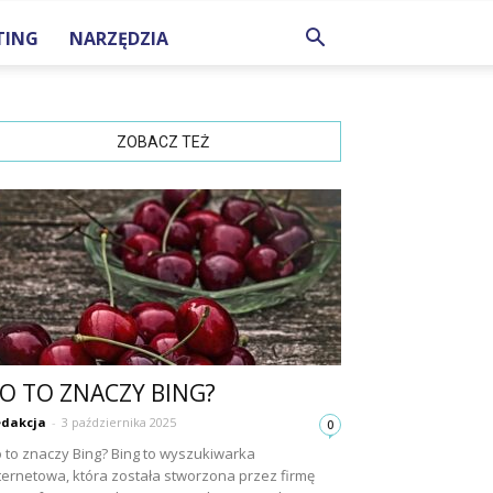
TING
NARZĘDZIA
ZOBACZ TEŻ
O TO ZNACZY BING?
dakcja
-
3 października 2025
0
 to znaczy Bing? Bing to wyszukiwarka
ternetowa, która została stworzona przez firmę