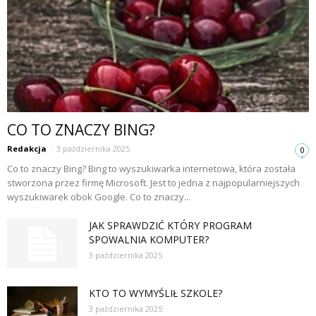
CO TO ZNACZY BING?
Redakcja
-
3 października 2025
0
Co to znaczy Bing? Bing to wyszukiwarka internetowa, która została
stworzona przez firmę Microsoft. Jest to jedna z najpopularniejszych
wyszukiwarek obok Google. Co to znaczy...
JAK SPRAWDZIĆ KTÓRY PROGRAM
SPOWALNIA KOMPUTER?
3 października 2025
KTO TO WYMYŚLIŁ SZKOLE?
3 października 2025