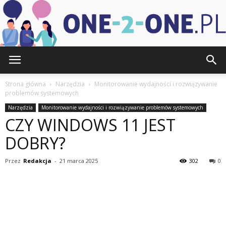
one-
Strona główna
Narzędzia
Monitorowanie wydajności i rozwiązywanie
problemów systemowych
Narzędzia
Monitorowanie wydajności i rozwiązywanie problemów systemowych
2-
CZY WINDOWS 11 JEST
DOBRY?
one.pl
Przez
Redakcja
-
21 marca 2025
302
0