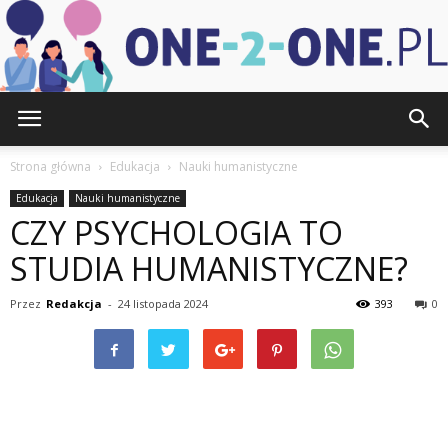
one-
Strona główna
Edukacja
Nauki humanistyczne
Edukacja
Nauki humanistyczne
CZY PSYCHOLOGIA TO
2-
STUDIA HUMANISTYCZNE?
Przez
Redakcja
-
24 listopada 2024
393
0
one.pl