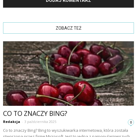
ZOBACZ TEŻ
CO TO ZNACZY BING?
Redakcja
-
3 października 2025
0
Co to znaczy Bing? Bing to wyszukiwarka internetowa, która została
stworzona przez firmę Microsoft. Jest to jedna z najpopularniejszych