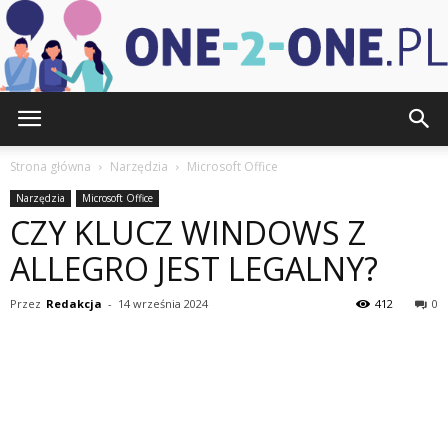
one-
Strona główna
Narzędzia
Microsoft Office
Narzędzia
Microsoft Office
CZY KLUCZ WINDOWS Z
2-
ALLEGRO JEST LEGALNY?
Przez
Redakcja
-
14 września 2024
412
0
one.pl