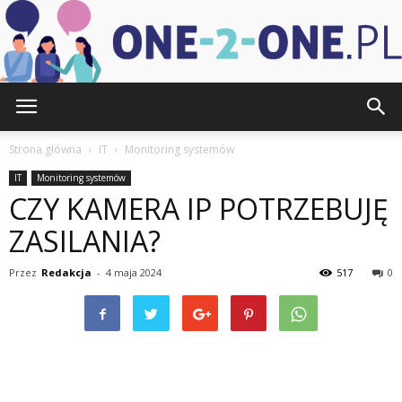
one-
Strona główna
IT
Monitoring systemów
IT
Monitoring systemów
CZY KAMERA IP POTRZEBUJĘ
2-
ZASILANIA?
Przez
Redakcja
-
4 maja 2024
517
0
one.pl