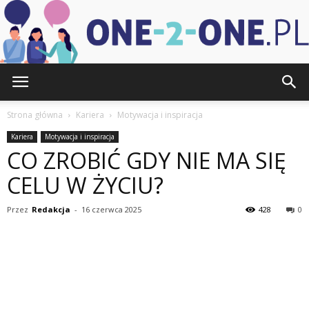
one-
Strona główna
Kariera
Motywacja i inspiracja
Kariera
Motywacja i inspiracja
CO ZROBIĆ GDY NIE MA SIĘ
2-
CELU W ŻYCIU?
Przez
Redakcja
-
16 czerwca 2025
428
0
one.pl