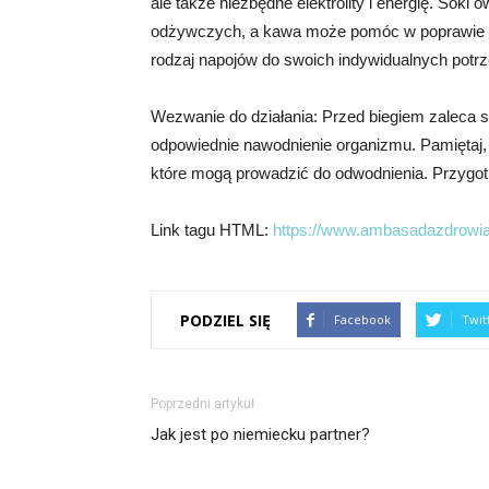
ale także niezbędne elektrolity i energię. Soki
odżywczych, a kawa może pomóc w poprawie wyd
rodzaj napojów do swoich indywidualnych potrze
Wezwanie do działania: Przed biegiem zaleca s
odpowiednie nawodnienie organizmu. Pamiętaj, 
które mogą prowadzić do odwodnienia. Przygotuj
Link tagu HTML:
https://www.ambasadazdrowiai
PODZIEL SIĘ
Facebook
Twit
Poprzedni artykuł
Jak jest po niemiecku partner?