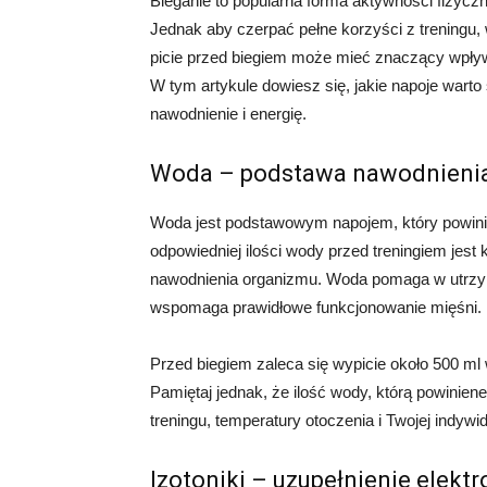
Bieganie to popularna forma aktywności fizyczne
Jednak aby czerpać pełne korzyści z treningu
picie przed biegiem może mieć znaczący wpływ
W tym artykule dowiesz się, jakie napoje wart
nawodnienie i energię.
Woda – podstawa nawodnieni
Woda jest podstawowym napojem, który powinie
odpowiedniej ilości wody przed treningiem jes
nawodnienia organizmu. Woda pomaga w utrzyma
wspomaga prawidłowe funkcjonowanie mięśni.
Przed biegiem zaleca się wypicie około 500 m
Pamiętaj jednak, że ilość wody, którą powinie
treningu, temperatury otoczenia i Twojej indywidu
Izotoniki – uzupełnienie elektr