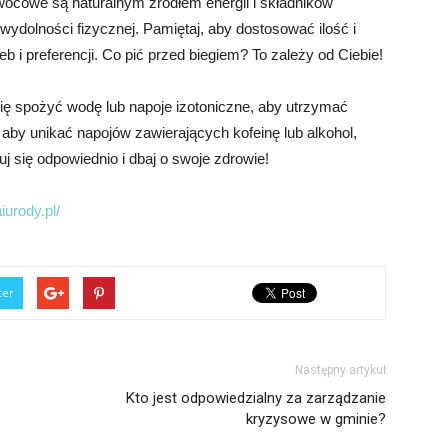
 owocowe są naturalnym źródłem energii i składników
olności fizycznej. Pamiętaj, aby dostosować ilość i
b i preferencji. Co pić przed biegiem? To zależy od Ciebie!
ię spożyć wodę lub napoje izotoniczne, aby utrzymać
aby unikać napojów zawierających kofeinę lub alkohol,
 się odpowiednio i dbaj o swoje zdrowie!
urody.pl/
ter
Następny artykuł
Kto jest odpowiedzialny za zarządzanie
kryzysowe w gminie?