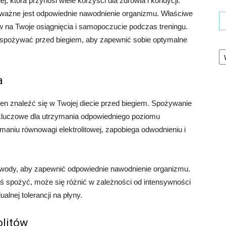
j, która przynosi wiele korzyści dla zdrowia i kondycji.
, ważne jest odpowiednie nawodnienie organizmu. Właściwe
 na Twoje osiągnięcia i samopoczucie podczas treningu.
o spożywać przed biegiem, aby zapewnić sobie optymalne
Ka
a
n znaleźć się w Twojej diecie przed biegiem. Spożywanie
t kluczowe dla utrzymania odpowiedniego poziomu
niu równowagi elektrolitowej, zapobiega odwodnieniu i
l wody, aby zapewnić odpowiednie nawodnienie organizmu.
neś spożyć, może się różnić w zależności od intensywności
alnej tolerancji na płyny.
olitów