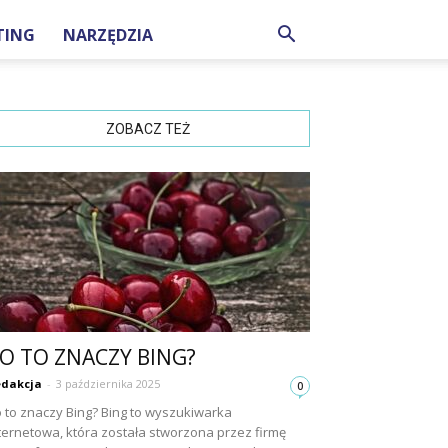
TING
NARZĘDZIA
ZOBACZ TEŻ
O TO ZNACZY BING?
dakcja
-
3 października 2025
0
 to znaczy Bing? Bing to wyszukiwarka
ternetowa, która została stworzona przez firmę