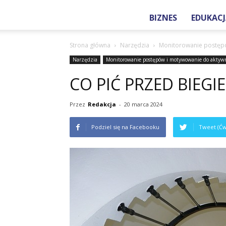
BIZNES
EDUKACJ
Strona główna
Narzędzia
Monitorowanie postępó
Narzędzia
Monitorowanie postępów i motywowanie do aktywn
CO PIĆ PRZED BIEGI
Przez
Redakcja
-
20 marca 2024
Podziel się na Facebooku
Tweet (Ćw