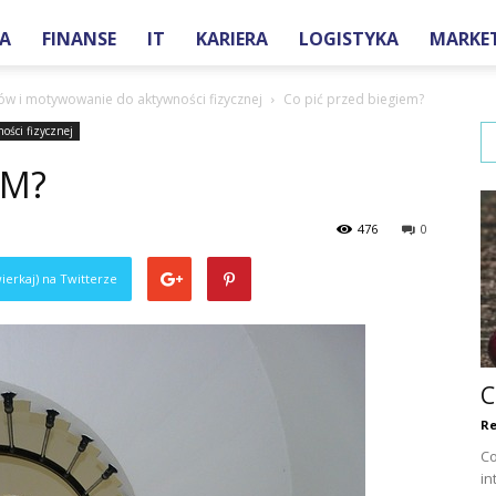
A
FINANSE
IT
KARIERA
LOGISTYKA
MARKE
one.pl
w i motywowanie do aktywności fizycznej
Co pić przed biegiem?
ości fizycznej
EM?
476
0
ierkaj) na Twitterze
C
Re
Co
in