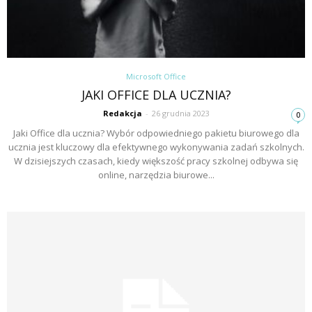
Microsoft Office
JAKI OFFICE DLA UCZNIA?
Redakcja
-
26 grudnia 2023
0
Jaki Office dla ucznia? Wybór odpowiedniego pakietu biurowego dla
ucznia jest kluczowy dla efektywnego wykonywania zadań szkolnych.
W dzisiejszych czasach, kiedy większość pracy szkolnej odbywa się
online, narzędzia biurowe...