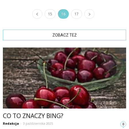
15
16
17
ZOBACZ TEŻ
CO TO ZNACZY BING?
Redakcja
-
3 października 2025
0