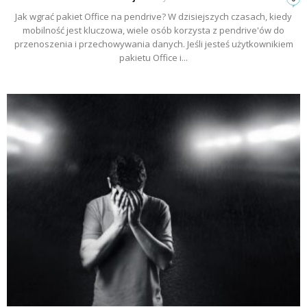
Jak wgrać pakiet Office na pendrive? W dzisiejszych czasach, kiedy
mobilność jest kluczowa, wiele osób korzysta z pendrive'ów do
przenoszenia i przechowywania danych. Jeśli jesteś użytkownikiem
pakietu Office i...