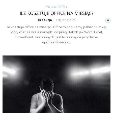
Microsoft Office
ILE KOSZTUJE OFFICE NA MIESIĄC?
Redakcja
-
1 stycznia 2024
0
Ile kosztuje Office na miesiąc? Office to popularny pakiet biurowy,
który oferuje wiele narzędzi do pracy, takich jak Word, Excel,
PowerPoint i wiele innych. Jest to niezwykle przydatne
oprogramowanie...