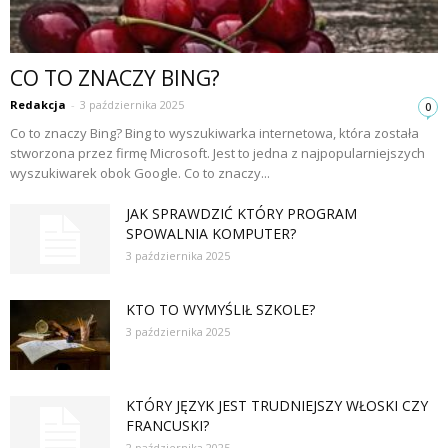
CO TO ZNACZY BING?
Redakcja
-
3 października 2025
0
Co to znaczy Bing? Bing to wyszukiwarka internetowa, która została
stworzona przez firmę Microsoft. Jest to jedna z najpopularniejszych
wyszukiwarek obok Google. Co to znaczy...
JAK SPRAWDZIĆ KTÓRY PROGRAM
SPOWALNIA KOMPUTER?
3 października 2025
KTO TO WYMYŚLIŁ SZKOLE?
3 października 2025
KTÓRY JĘZYK JEST TRUDNIEJSZY WŁOSKI CZY
FRANCUSKI?
2 października 2025