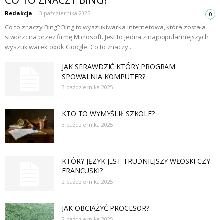
Redakcja
-
3 października 2025
0
Co to znaczy Bing? Bing to wyszukiwarka internetowa, która została
stworzona przez firmę Microsoft. Jest to jedna z najpopularniejszych
wyszukiwarek obok Google. Co to znaczy...
JAK SPRAWDZIĆ KTÓRY PROGRAM
SPOWALNIA KOMPUTER?
3 października 2025
KTO TO WYMYŚLIŁ SZKOLE?
3 października 2025
KTÓRY JĘZYK JEST TRUDNIEJSZY WŁOSKI CZY
FRANCUSKI?
2 października 2025
JAK OBCIĄŻYĆ PROCESOR?
2 października 2025