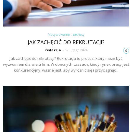
Motywowanie i zachęty
JAK ZACHĘCIĆ DO REKRUTACJI?
Redakcja
-
12 lutego 2024
0
Jak zachęcić do rekrutacji? Rekrutacja to proces, który może być
wyzwaniem dla wielu firm. W obecnych czasach, kiedy rynek pracy jest
konkurencyjny, ważne jest, aby wyróżnić się i przyciągnąć...