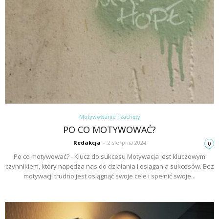
Motywowanie i zachęty
PO CO MOTYWOWAĆ?
Redakcja
-
2 sierpnia 2024
0
Po co motywować? - Klucz do sukcesu Motywacja jest kluczowym
czynnikiem, który napędza nas do działania i osiągania sukcesów. Bez
motywacji trudno jest osiągnąć swoje cele i spełnić swoje...