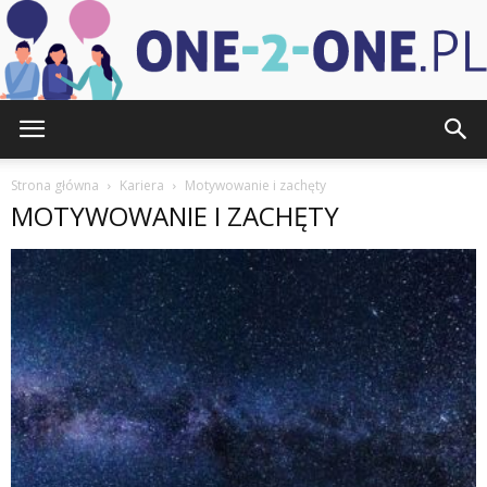
one-
Strona główna
Kariera
Motywowanie i zachęty
MOTYWOWANIE I ZACHĘTY
2-
one.pl