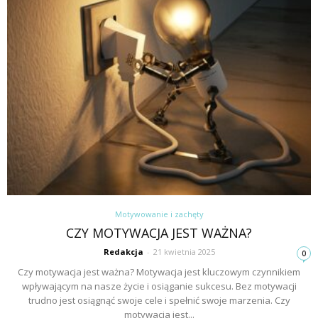
Motywowanie i zachęty
CZY MOTYWACJA JEST WAŻNA?
Redakcja
-
21 kwietnia 2025
0
Czy motywacja jest ważna? Motywacja jest kluczowym czynnikiem
wpływającym na nasze życie i osiąganie sukcesu. Bez motywacji
trudno jest osiągnąć swoje cele i spełnić swoje marzenia. Czy
motywacja jest...