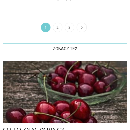
1
2
3
ZOBACZ TEŻ
CO TO ZNACZY BING?