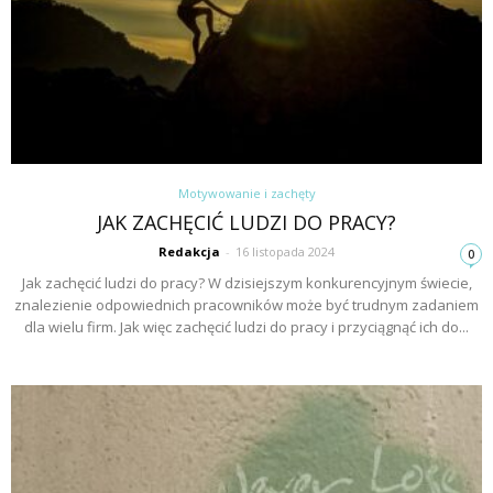
Motywowanie i zachęty
JAK ZACHĘCIĆ LUDZI DO PRACY?
Redakcja
-
16 listopada 2024
0
Jak zachęcić ludzi do pracy? W dzisiejszym konkurencyjnym świecie,
znalezienie odpowiednich pracowników może być trudnym zadaniem
dla wielu firm. Jak więc zachęcić ludzi do pracy i przyciągnąć ich do...