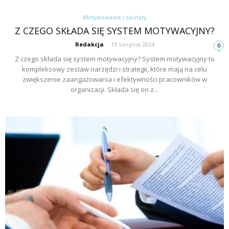
Motywowanie i zachęty
Z CZEGO SKŁADA SIĘ SYSTEM MOTYWACYJNY?
Redakcja
-
13 sierpnia 2024
0
Z czego składa się system motywacyjny? System motywacyjny to
kompleksowy zestaw narzędzi i strategii, które mają na celu
zwiększenie zaangażowania i efektywności pracowników w
organizacji. Składa się on z...