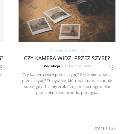
Monitoring systemów
S?
CZY KAMERA WIDZI PRZEZ SZYBĘ?
Redakcja
-
16 kwietnia 2024
0
0
y
Czy kamera widzi przez szybę? Czy kamera widzi
przez szybę? To pytanie, które wielu z nas zadaje
sobie, gdy chcemy zrobić zdjęcie lub nagrać film
,
przez okno samochodu, pociągu...
Strona 1 z 26