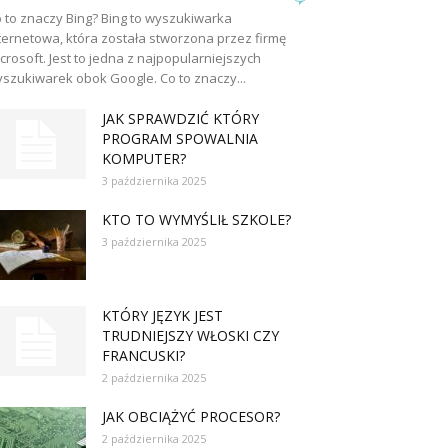
 to znaczy Bing? Bing to wyszukiwarka
ternetowa, która została stworzona przez firmę
crosoft. Jest to jedna z najpopularniejszych
szukiwarek obok Google. Co to znaczy...
JAK SPRAWDZIĆ KTÓRY
PROGRAM SPOWALNIA
KOMPUTER?
3 października 2025
KTO TO WYMYŚLIŁ SZKOLE?
3 października 2025
KTÓRY JĘZYK JEST
TRUDNIEJSZY WŁOSKI CZY
FRANCUSKI?
2 października 2025
JAK OBCIĄŻYĆ PROCESOR?
2 października 2025