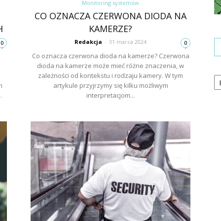
Monitoring systemów
CO OZNACZA CZERWONA DIODA NA
H
KAMERZE?
Redakcja
-
31 marca 2024
0
0
Co oznacza czerwona dioda na kamerze? Czerwona
dioda na kamerze może mieć różne znaczenia, w
Ka
zależności od kontekstu i rodzaju kamery. W tym
h
artykule przyjrzymy się kilku możliwym
.
interpretacjom...