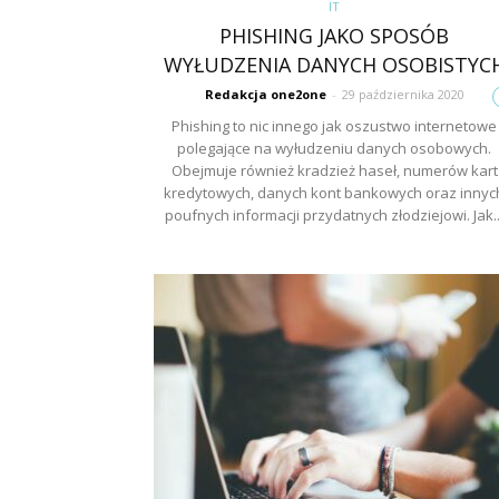
IT
PHISHING JAKO SPOSÓB
WYŁUDZENIA DANYCH OSOBISTYC
Redakcja one2one
-
29 października 2020
Phishing to nic innego jak oszustwo internetowe
polegające na wyłudzeniu danych osobowych.
Obejmuje również kradzież haseł, numerów kart
kredytowych, danych kont bankowych oraz innyc
poufnych informacji przydatnych złodziejowi. Jak..