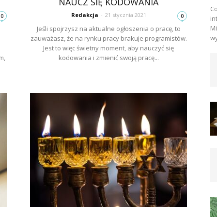
NAUCZ SIĘ KODOWANIA
Co
Redakcja
-
21 stycznia 2021
0
0
in
Mi
Jeśli spojrzysz na aktualne ogłoszenia o pracę, to
wy
zauważasz, że na rynku pracy brakuje programistów.
Jest to więc świetny moment, aby nauczyć się
m,
kodowania i zmienić swoją pracę...