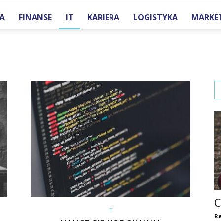
A
FINANSE
IT
KARIERA
LOGISTYKA
MARKE
one.pl
C
IT
Re