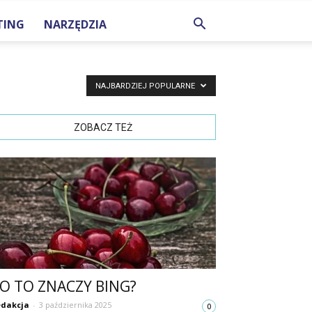
TING
NARZĘDZIA
NAJBARDZIEJ POPULARNE
ZOBACZ TEŻ
O TO ZNACZY BING?
dakcja
-
3 października 2025
0