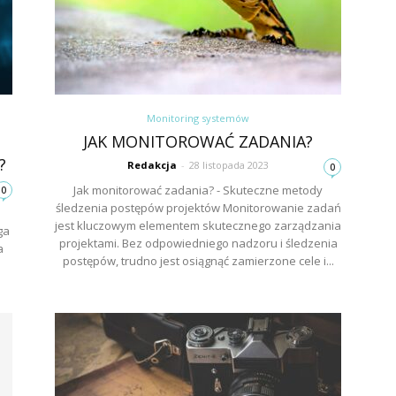
Monitoring systemów
JAK MONITOROWAĆ ZADANIA?
?
Redakcja
-
28 listopada 2023
0
Jak monitorować zadania? - Skuteczne metody
0
śledzenia postępów projektów Monitorowanie zadań
jest kluczowym elementem skutecznego zarządzania
ga
projektami. Bez odpowiedniego nadzoru i śledzenia
a
postępów, trudno jest osiągnąć zamierzone cele i...