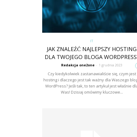
IT
JAK ZNALEŹĆ NAJLEPSZY HOSTING
DLA TWOJEGO BLOGA WORDPRESS
Redakcja one2one
-
1 grudnia 2023
Czy kiedykolwiek zastanawialiście się, czym jest
hosting i dlaczego jest tak ważny dla Waszego blo
WordPress? Jeśli tak, to ten artykuł jest właśnie dl
Was! Dzisiaj omówimy kluczowe...