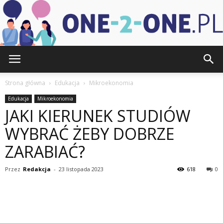
one-
Strona główna
Edukacja
Mikroekonomia
Edukacja
Mikroekonomia
JAKI KIERUNEK STUDIÓW
2-
WYBRAĆ ŻEBY DOBRZE
ZARABIAĆ?
one.pl
Przez
Redakcja
-
23 listopada 2023
618
0