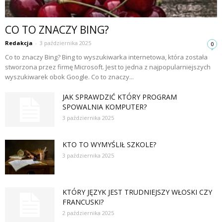
CO TO ZNACZY BING?
Redakcja
-
3 października 2025
0
Co to znaczy Bing? Bing to wyszukiwarka internetowa, która została
stworzona przez firmę Microsoft. Jest to jedna z najpopularniejszych
wyszukiwarek obok Google. Co to znaczy...
JAK SPRAWDZIĆ KTÓRY PROGRAM
SPOWALNIA KOMPUTER?
3 października 2025
KTO TO WYMYŚLIŁ SZKOLE?
3 października 2025
KTÓRY JĘZYK JEST TRUDNIEJSZY WŁOSKI CZY
FRANCUSKI?
2 października 2025