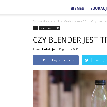
BIZNES
EDUKACJ
Strona główna
IT
Modelowanie 3D
Czy blender
IT
Modelowanie 3D
CZY BLENDER JEST 
Przez
Redakcja
-
22 grudnia 2023
Podziel się na Facebooku
Tweet (Ćw