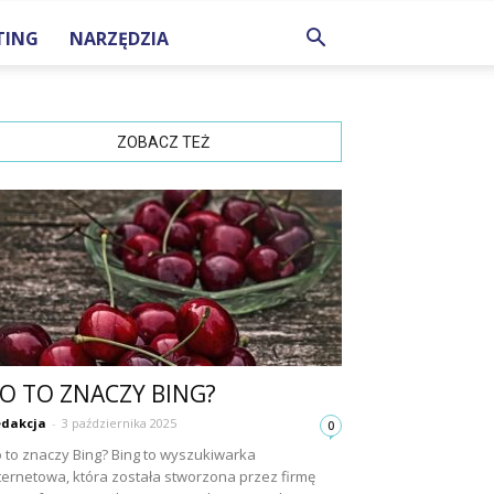
TING
NARZĘDZIA
ZOBACZ TEŻ
O TO ZNACZY BING?
dakcja
-
3 października 2025
0
 to znaczy Bing? Bing to wyszukiwarka
ternetowa, która została stworzona przez firmę