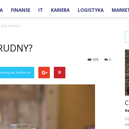
A
FINANSE
IT
KARIERA
LOGISTYKA
MARKE
one.pl
 jest trudny?
TRUDNY?
575
0
ierkaj) na Twitterze
C
Re
Co
in