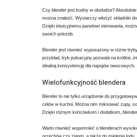
Czy blender jest trudny w obsłudze? Absolutnie
można znaleźć. Wystarczy włożyć składniki do
Dzięki intuicyjnemu panelowi sterowania, moż
swoich potrzeb.
Blender jest również wyposażony w różne tryby
przykład, tryb pulsacyjny pozwala na krótkie,
idealną konsystencję dla napojów owocowych.
Wielofunkcyjność blendera
Blender to nie tylko urządzenie do przygotow
celów w kuchni. Można nim miksować zupy, sosy,
Dzięki różnym końcówkom i dodatkom, blende
Warto również wspomnieć o blenderach wysoko
orzechów czy ziaren, a także do mielenia lod