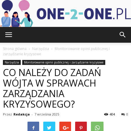
one-
Strona główna
Narzędzia
Monitorowanie opinii publicznej i
zarządzanie kryzysowe
Narzędzia
Monitorowanie opinii publicznej i zarządzanie kryzysowe
2-
CO NALEŻY DO ZADAŃ
WÓJTA W SPRAWACH
ZARZĄDZANIA
one.pl
KRYZYSOWEGO?
Przez
Redakcja
-
7 września 2025
404
0