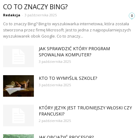
CO TO ZNACZY BING?
Redakcja
-
3 października 2025
0
Co to znaczy Bing? Bing to wyszukiwarka internetowa, która została
stworzona przez firmę Microsoft. Jest to jedna z najpopularniejszych
wyszukiwarek obok Google. Co to znaczy...
JAK SPRAWDZIĆ KTÓRY PROGRAM
SPOWALNIA KOMPUTER?
3 października 2025
KTO TO WYMYŚLIŁ SZKOLE?
3 października 2025
KTÓRY JĘZYK JEST TRUDNIEJSZY WŁOSKI CZY
FRANCUSKI?
2 października 2025
JAK OBCIĄŻYĆ PROCESOR?