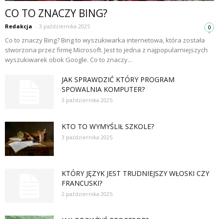
CO TO ZNACZY BING?
Redakcja
-
3 października 2025
0
Co to znaczy Bing? Bing to wyszukiwarka internetowa, która została
stworzona przez firmę Microsoft. Jest to jedna z najpopularniejszych
wyszukiwarek obok Google. Co to znaczy...
JAK SPRAWDZIĆ KTÓRY PROGRAM
SPOWALNIA KOMPUTER?
3 października 2025
KTO TO WYMYŚLIŁ SZKOLE?
3 października 2025
KTÓRY JĘZYK JEST TRUDNIEJSZY WŁOSKI CZY
FRANCUSKI?
2 października 2025