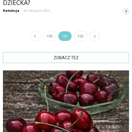
DZIECKA?
Redakcja
-
28 listopada 2023
0
100
101
102
ZOBACZ TEŻ